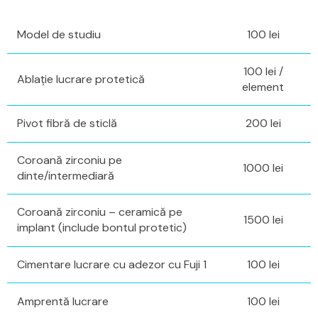
Model de studiu
100 lei
100 lei /
Ablație lucrare protetică
element
Pivot fibră de sticlă
200 lei
Coroană zirconiu pe
1000 lei
dinte/intermediară
Coroană zirconiu – ceramică pe
1500 lei
implant (include bontul protetic)
Cimentare lucrare cu adezor cu Fuji 1
100 lei
Amprentă lucrare
100 lei